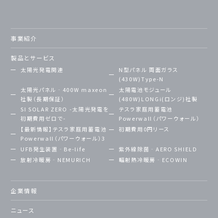
事業紹介
製品とサービス
太陽光発電関連
N型パネル 両面ガラス
(430W)Type-N
太陽光パネル‐400W maxeon
太陽電池モジュール
社製（長期保証）
(480W)LONGi(ロンジ)社製
SI SOLAR ZERO -太陽光発電を
テスラ家庭用蓄電池
初期費用ゼロで-
Powerwall（パワーウォール）
【最新情報】テスラ家庭用蓄電池
初期費用0円リース
Powerwall（パワーウォール）3
UFB発生装置‐Be-life
紫外線除菌‐AERO SHIELD
放射冷暖房‐NEMURICH
輻射熱冷暖房‐ECOWIN
企業情報
ニュース