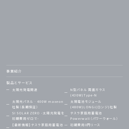
事業紹介
製品とサービス
太陽光発電関連
N型パネル 両面ガラス
(430W)Type-N
太陽光パネル‐400W maxeon
太陽電池モジュール
社製（長期保証）
(480W)LONGi(ロンジ)社製
SI SOLAR ZERO -太陽光発電を
テスラ家庭用蓄電池
初期費用ゼロで-
Powerwall（パワーウォール）
【最新情報】テスラ家庭用蓄電池
初期費用0円リース