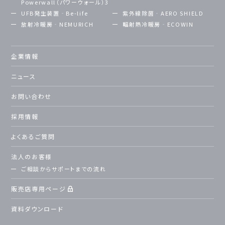
Powerwall（パワーウォール）3
UFB発生装置‐Be-life
紫外線除菌‐AERO SHIELD
放射冷暖房‐NEMURICH
輻射熱冷暖房‐ECOWIN
企業情報
ニュース
お問い合わせ
採用情報
よくあるご質問
法人のお客様
ご相談からサポートまでの流れ
販売店専用ページ
資料ダウンロード