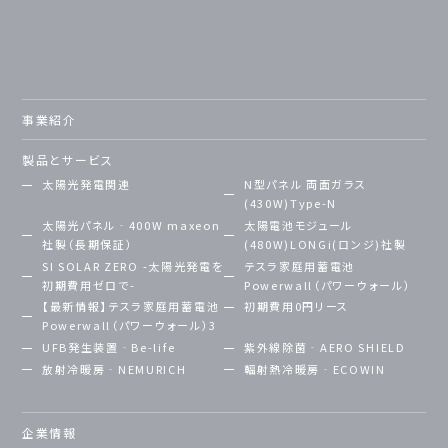
事業紹介
製品とサービス
太陽光発電関連
N型パネル 両面ガラス
(430W)Type-N
太陽光パネル‐400W maxeon
太陽電池モジュール
社製（長期保証）
(480W)LONGi(ロンジ)社製
SI SOLAR ZERO -太陽光発電を
テスラ家庭用蓄電池
初期費用ゼロで-
Powerwall（パワーウォール）
【最新情報】テスラ家庭用蓄電池
初期費用0円リース
Powerwall（パワーウォール）3
UFB発生装置‐Be-life
紫外線除菌‐AERO SHIELD
放射冷暖房‐NEMURICH
輻射熱冷暖房‐ECOWIN
企業情報